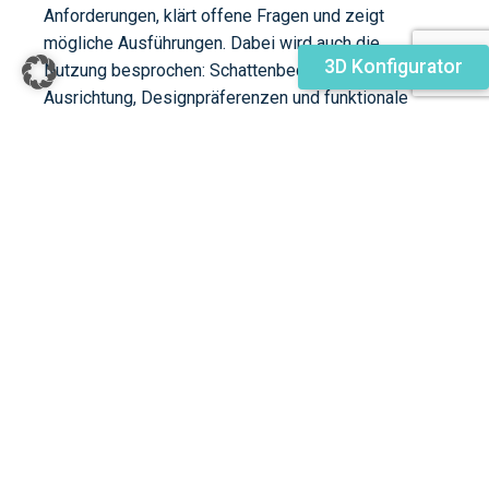
Anforderungen, klärt offene Fragen und zeigt
mögliche Ausführungen. Dabei wird auch die
3D Konfigurator
Nutzung besprochen: Schattenbedarf, gewünschte
Ausrichtung, Designpräferenzen und funktionale
Anforderungen.
2. Vor-Ort-Termin in Bad Kreuznach
Auf Wunsch findet ein Termin direkt bei Ihnen statt,
um die räumlichen Gegebenheiten zu prüfen und
erste Empfehlungen abzugeben.
3. Exaktes Aufmaß
Alle Maße werden millimetergenau erfasst. Dies
ist entscheidend für eine störungsfreie Montage
und eine optimale Anpassung an Wand, Boden und
Fassadenstruktur.
4. Herstellung in eigener Produktion